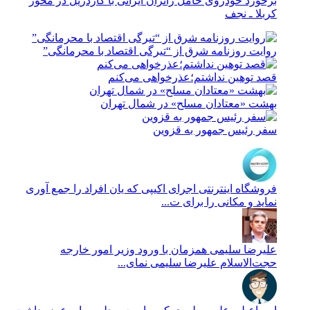
برخورد خودروی حامل زائران ایرانی با گاردریل در محور
کربلا ـ نجف
روایت روزنامه شرق از “تیرگی اقتصاد با محرمانگی”
قصد توهین نداشتم؛عذرخواهی می‌کنم
بهشت «معتادان مسلح» در شمال تهران
سفر رئیس جمهور به قزوین
فروشگاه اینترنتی
اجرای اکیپی که یان افراد را جمع آوری
نماید و مکانی را برای ت...
علیرضا سلیمی
همزمان با ورود وزیر امور خارجه
حجت‌الاسلام علیرضا سلیمی نمای...