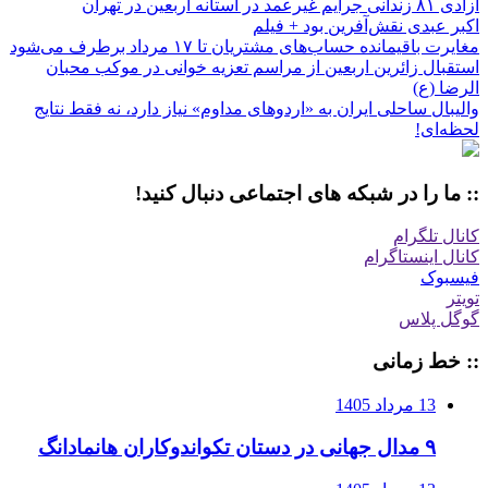
آزادی ۸۱ زندانی جرایم غیرعمد در آستانه اربعین در تهران
اکبر عبدی نقش‌آفرین بود + فیلم
مغایرت باقیمانده حساب‌های مشتریان تا ۱۷ مرداد برطرف می‌شود
استقبال زائرین اربعین از مراسم تعزیه خوانی در موکب محبان
الرضا (ع)
والیبال ساحلی ایران به «اردو‌های مداوم» نیاز دارد، نه فقط نتایج
لحظه‌ای!
:: ما را در شبکه های اجتماعی دنبال کنید!
کانال تلگرام
کانال اینستاگرام
فیسبوک
تویتر
گوگل پلاس
:: خط زمانی
13 مرداد 1405
۹ مدال جهانی در دستان تکواندوکاران هانمادانگ