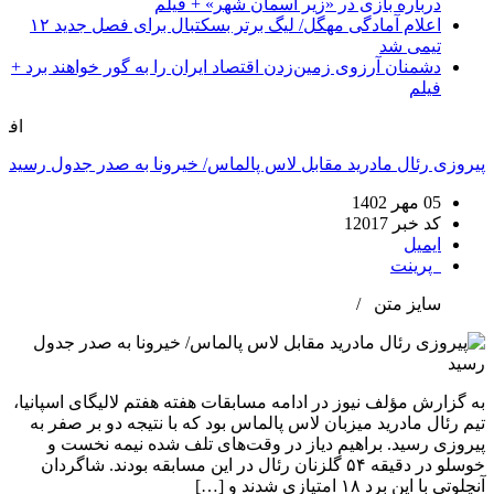
درباره بازی در «زیر آسمان شهر» + فیلم
اعلام آمادگی مهگل/ لیگ برتر بسکتبال برای فصل جدید ۱۲
تیمی شد
دشمنان آرزوی زمین‌زدن اقتصاد ایران را به گور خواهند برد +
فیلم
افزونه جلالی 
پیروزی رئال مادرید مقابل لاس پالماس/ خیرونا به صدر جدول رسید
05 مهر 1402
کد خبر 12017
ایمیل
پرینت
سایز متن
/
به گزارش مؤلف نیوز در ادامه مسابقات هفته هفتم لالیگای اسپانیا،
تیم رئال مادرید میزبان لاس پالماس بود که با نتیجه دو بر صفر به
پیروزی رسید. براهیم دیاز در وقت‌های تلف شده نیمه نخست و
خوسلو در دقیقه ۵۴ گلزنان رئال در این مسابقه بودند. شاگردان
آنچلوتی با این برد ۱۸ امتیازی شدند و […]