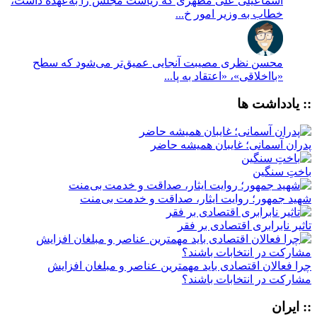
اسماعیلی
علی مطهری که ریاست مجلس را به‌عهده داشت،
خطاب به وزیر امور خ...
محسن نظری
مصیبت آنجایی عمیق‌تر می‌شود که سطح
«بااخلاقی»، «اعتقاد به پا...
:: یادداشت ها
پدران آسمانی؛ غایبان همیشه حاضر
باختِ سنگین
شهید جمهور؛ روایت ایثار، صداقت و خدمت بی‌منت
تاثیر نابرابری اقتصادی بر فقر
چرا فعالان اقتصادی باید مهمترین عناصر و مبلغان افزایش
مشارکت در انتخابات باشند؟
:: ایران